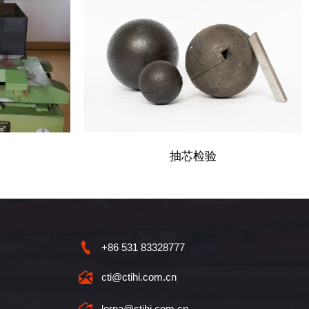
抽芯检验

+86 531 83328777

cti@ctihi.com.cn

lorna@ctihi.com.cn