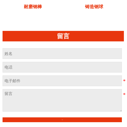
耐磨钢棒
铸造钢球
留言
提交